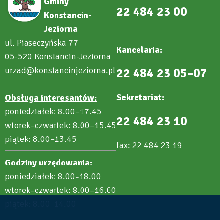
Gminy
22 484 23 00
Konstancin-
Jeziorna
ul. Piaseczyńska 77
Kancelaria:
05-520 Konstancin-Jeziorna
urzad@konstancinjeziorna.pl
22 484 23 05–07
Sekretariat:
Obsługa interesantów:
poniedziałek: 8.00–17.45
22 484 23 10
wtorek–czwartek: 8.00–15.45
piątek: 8.00–13.45
fax: 22 484 23 19
Godziny urzędowania:
poniedziałek: 8.00
18.00
–
wtorek–czwartek: 8.00–16.00
piątek: 8.00
14.00
–