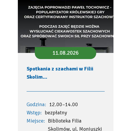
11.08.2026
Spotkania z szachami w Filii
Skolim…
Godzina:
12.00–14.00
Wstęp:
bezpłatny
Miejsce:
Biblioteka Filia
Skolimów, ul. Moniuszki