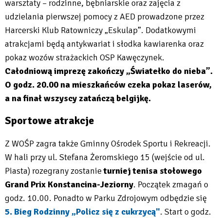
warsztaty – rodzinne, bębniarskie oraz zajęcia z
udzielania pierwszej pomocy z AED prowadzone przez
Harcerski Klub Ratowniczy „Eskulap”. Dodatkowymi
atrakcjami będą antykwariat i słodka kawiarenka oraz
pokaz wozów strażackich OSP Kawęczynek.
Całodniową imprezę zakończy „Światełko do nieba”.
O godz. 20.00 na mieszkańców czeka pokaz laserów,
a na finał wszyscy zatańczą belgijkę.
Sportowe atrakcje
Z WOŚP zagra także Gminny Ośrodek Sportu i Rekreacji.
W hali przy ul. Stefana Żeromskiego 15 (wejście od ul.
Piasta) rozegrany zostanie
turniej tenisa stołowego
Grand Prix Konstancina-Jeziorny
. Początek zmagań o
godz. 10.00. Ponadto w Parku Zdrojowym odbędzie się
5. Bieg Rodzinny „Policz się z cukrzycą"
. Start o godz.