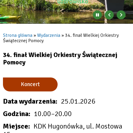
Zatrzymaj
Poprzedni
Nast
automatyczne
banner
baner
zmienianie
się
Strona główna
Wydarzenia
34. finał Wielkiej Orkiestry
banerów
Świątecznej Pomocy
Ścieżka
nawigacyjna
34. finał Wielkiej Orkiestry Świątecznej
Pomocy
Koncert
Data wydarzenia
25.01.2026
Godzina
10.00–20.00
Miejsce
KDK Hugonówka, ul. Mostowa