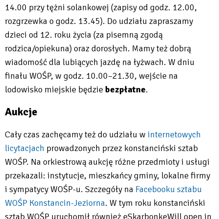
Will
14.00 przy tężni solankowej (zapisy od godz. 12.00,
open
rozgrzewka o godz. 13.45). Do udziału zapraszamy
in
dzieci od 12. roku życia (za pisemną zgodą
new
rodzica/opiekuna) oraz dorosłych. Mamy też dobrą
tab
wiadomość dla lubiących jazdę na łyżwach. W dniu
finału WOŚP, w godz. 10.00–21.30, wejście na
lodowisko miejskie będzie
bezpłatne
.
Aukcje
Cały czas zachęcamy też do udziału w
internetowych
licytacjach
prowadzonych przez konstanciński sztab
WOŚP. Na orkiestrową aukcję różne przedmioty i usługi
przekazali: instytucje, mieszkańcy gminy, lokalne firmy
i sympatycy WOŚP-u. Szczegóły na
Facebooku sztabu
WOŚP Konstancin-Jeziorna
. W tym roku konstanciński
Will
sztab WOŚP uruchomił również eSkarbonkęWill open in