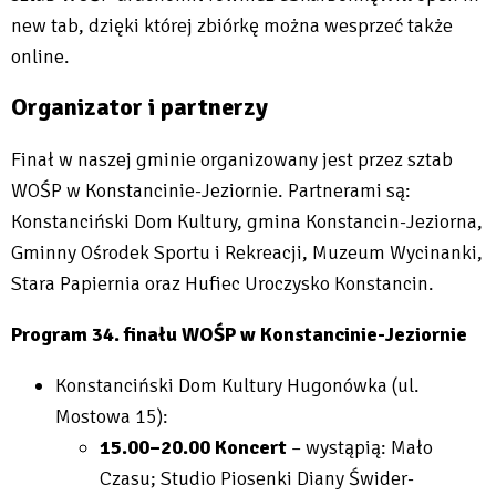
open
new tab, dzięki której zbiórkę można wesprzeć także
in
online.
new
Organizator i partnerzy
tab
Finał w naszej gminie organizowany jest przez sztab
WOŚP w Konstancinie-Jeziornie. Partnerami są:
Konstanciński Dom Kultury, gmina Konstancin-Jeziorna,
Gminny Ośrodek Sportu i Rekreacji, Muzeum Wycinanki,
Stara Papiernia oraz Hufiec Uroczysko Konstancin.
Program 34. finału WOŚP w Konstancinie-Jeziornie
Konstanciński Dom Kultury Hugonówka (ul.
Mostowa 15):
15.00–20.00 Koncert
– wystąpią: Mało
Czasu; Studio Piosenki Diany Świder-