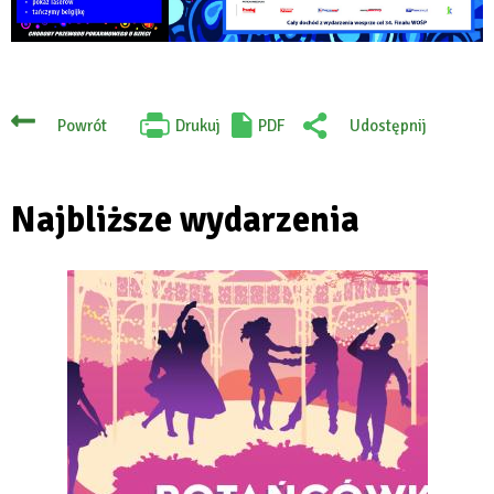
Drukuj
PDF
Udostępnij
Powrót
Will
:
open
Facebook
in
new
tab
Najbliższe wydarzenia