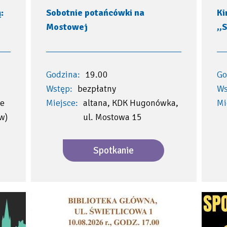
:
Sobotnie potańcówki na
Ki
Mostowej
,,
Godzina:
19.00
Go
Wstęp:
bezpłatny
Ws
e
Miejsce:
altana, KDK Hugonówka,
Mi
w)
ul. Mostowa 15
Spotkanie