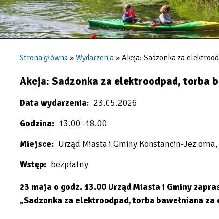
Jeziorna
Strona główna
Wydarzenia
Akcja: Sadzonka za elektroodp
Ścieżka
nawigacyjna
Akcja: Sadzonka za elektroodpad, torba ba
Data wydarzenia
23.05.2026
Godzina
13.00–18.00
Miejsce
Urząd Miasta i Gminy Konstancin-Jeziorna, 
Wstęp
bezpłatny
23 maja o godz. 13.00 Urząd Miasta i Gminy zapra
„Sadzonka za elektroodpad, torba bawełniana za od