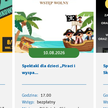
10.08.2026
Spektakl dla dzieci „Piraci i
Sp
wyspa…
Sk
Godzina:
17.00
Go
Wstęp:
bezpłatny
Ws