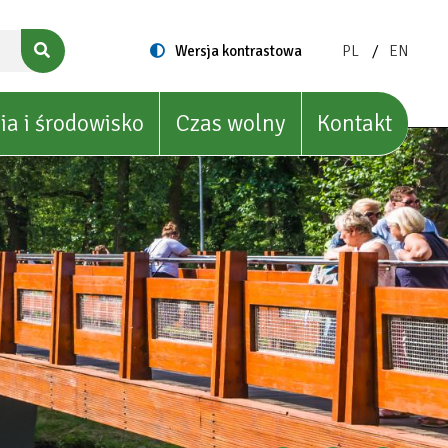
ZMIEŃ
ZMIEŃ
Switch
Wersja kontrastowa
PL
EN
to
JĘZYK
JĘZYK
NA:
NA:
POLISH
ENGLIS
ia i środowisko
Czas wolny
Kontakt