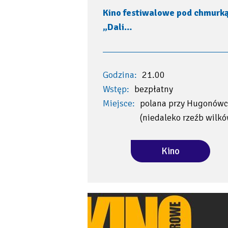
Kino festiwalowe pod chmurką
„Dali…
Godzina:
21.00
Wstęp:
bezpłatny
Miejsce:
polana przy Hugonówc
(niedaleko rzeźb wilkó
Kino