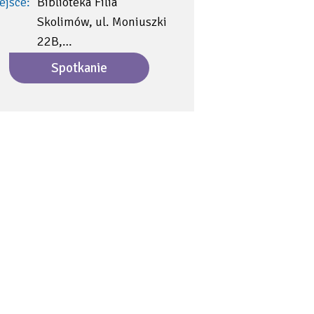
ejsce:
Biblioteka Filia
Skolimów, ul. Moniuszki
22B,…
Spotkanie