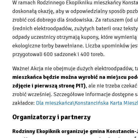
W ramach Rodzinnego Ekopikniku mieszkańcy Konstan
doskonałą okazję, aby w odpowiedzialny sposób pozby
zrobić coś dobrego dla środowiska. Za ratuszem (od ul
średnich elektroodpadów, zużytych baterii oraz tekst
odpady uczestnicy otrzymają kupony, które wymienią 
ekologiczne torby bawełniane. Liczba upominków jest
przygotowali 600 sadzonek i 400 toreb.
Ważne! Akcja nie obejmuje dużych elektroodpadów, ta
mieszkańca będzie można wyrobić na miejscu pod
zdjęcie i pierwszą stronę PIT)
, ale nie trzeba czekać
zrobić wcześniej. Szczegółowe informacje dostępne są
zakładce:
Dla mieszkańca\Konstancińska Karta Mies
Will
Organizatorzy i partnerzy
open
in
Rodzinny Ekopiknik organizuje gmina Konstancin-J
new