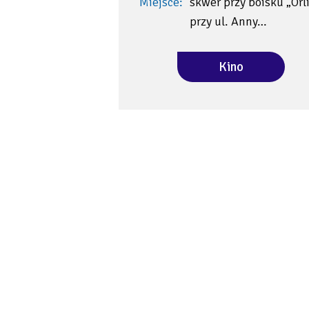
Miejsce:
skwer przy boisku „Orl
przy ul. Anny…
Kino