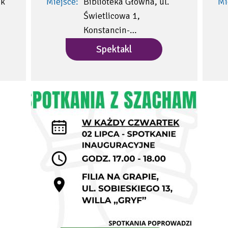
ik”
Miejsce:
Biblioteka Główna, ul.
Mi
Świetlicowa 1,
Konstancin-…
Spektakl