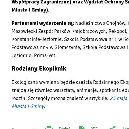
Współpracy Zagranicznej oraz Wydział Ochrony Ś
tab
Miasta i Gminy).
Partnerami wydarzenia są:
Nadleśnictwo Chojnów, 
Mazowiecki Zespół Parków Krajobrazowych, Rekopol, J
Konstancinie-Jeziornie, Szkoła Podstawowa nr 1 w Ko
Podstawowa nr 4 w Słomczynie, Szkoła Podstawowa In
Jeziornie, Prima-Vet.
Rodzinny Ekopiknik
Ekologiczna wymiana będzie częścią Rodzinnego Eko
znajdą się również warsztaty, animacje, spotkania edu
rodzin. Szczegóły można znaleźć w artykule:
23 maja 
Miasta i Gminy
.
Will
open