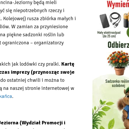
cina-Jeziorny będą mieli
ć się niepotrzebnych rzeczy i
. Kolejowej) rusza zbiórka małych i
yliów. W zamian za przyniesione
na piękne sadzonki roślin lub
 ograniczona – organizatorzy
kich jak lodówki czy pralki.
Kartę
czas imprezy (przynosząc swoje
 do ostatniej chwili i można to
 na naszej stronie internetowej w
zkańca
.
eziorna (Wydział Promocji i