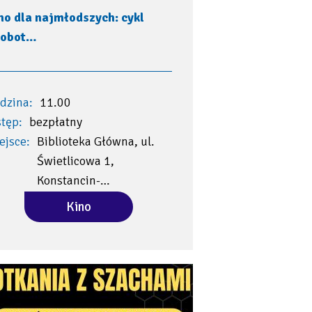
no dla najmłodszych: cykl
Sobot…
dzina:
11.00
tęp:
bezpłatny
ejsce:
Biblioteka Główna, ul.
Świetlicowa 1,
Konstancin-…
Kino