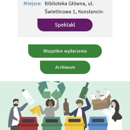
Miejsce:
Biblioteka Główna, ul.
Miej
Świetlicowa 1, Konstancin-
…
Spektakl
Wszystkie wydarzenia
Archiwum