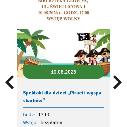
10.08.2026
Previous
Next
slide
slide
Spektakl dla dzieci „Piraci i wyspa
Spot
skarbów”
Sko
Godz:
17.00
God
Wstęp:
bezpłatny
Wst