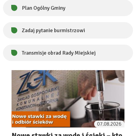
Plan Ogólny Gminy
Zadaj pytanie burmistrzowi
Transmisje obrad Rady Miejskiej
Will
open
in
new
tab
07.08.2026
Nowe stawki za wodę i ścieki – kto