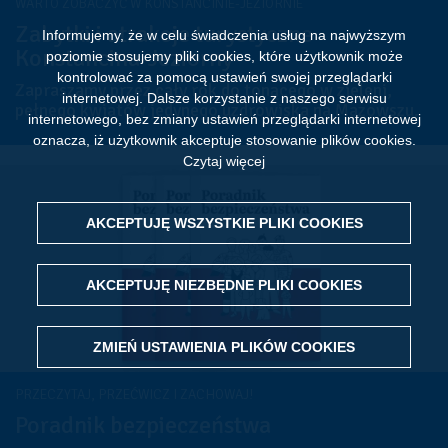
WARTO ZOBACZYĆ W KONSTANCINIE-JEZIORNIE
Zabytki i atrakcje turystyczne
Informujemy, że w celu świadczenia usług na najwyższym
Konstancina-Jeziorny
poziomie stosujemy pliki cookies, które użytkownik może
kontrolować za pomocą ustawień swojej przeglądarki
Zapraszamy przez cały rok do tonącego w zieleni,
internetowej. Dalsze korzystanie z naszego serwisu
pełnego kwiatów jedynego uzdrowiska na Mazowszu.
internetowego, bez zmiany ustawień przeglądarki internetowej
oznacza, iż użytkownik akceptuje stosowanie plików cookies.
Czytaj więcej
AKCEPTUJĘ WSZYSTKIE PLIKI
WITHDRAW CONSENT
COOKIES
AKCEPTUJĘ NIEZBĘDNE PLIKI
COOKIES
ZMIEŃ USTAWIENIA PLIKÓW
COOKIES
PRZECZYTAJ, PRZEĆWICZ I ZACHOWAJ!
Poradnik bezpieczeństwa