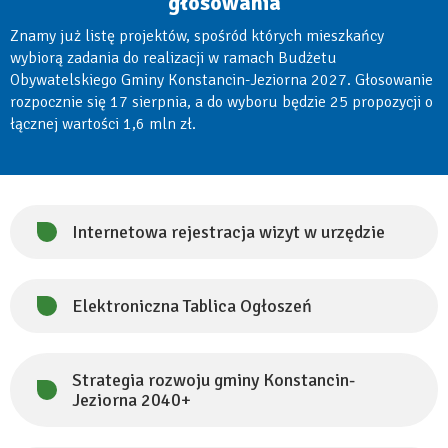
parku mokradłowego
Trwają prace nad koncepcją Mokradłowego Parku
Przyrodniczo-Kulturowego na Łąkach Oborskich. Projektanci,
eksperci i przedstawiciele gminy mają za sobą już dwa
spotkania robocze, a kolejne odbędzie się w najbliższych
dniach. Koncepcja ma być gotowa do końca września br.
Menu
aktualności
Internetowa rejestracja wizyt w urzędzie
Elektroniczna Tablica Ogłoszeń
Strategia rozwoju gminy Konstancin-
Jeziorna 2040+